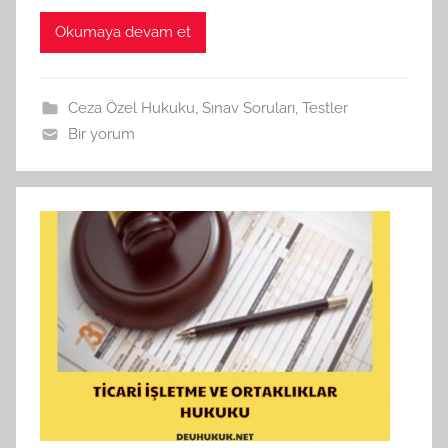
Okumaya devam et
Ceza Özel Hukuku
,
Sınav Soruları
,
Testler
Bir yorum