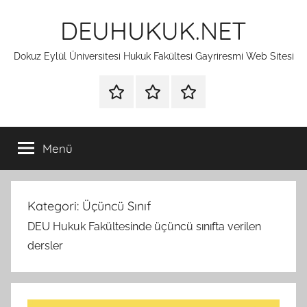
İçeriğe
DEUHUKUK.NET
atla
Dokuz Eylül Üniversitesi Hukuk Fakültesi Gayriresmi Web Sitesi
Hakkımda
Güvenlik
İletişim
ve
Gizlilik
Menü
Kategori:
Üçüncü Sınıf
DEU Hukuk Fakültesinde üçüncü sınıfta verilen
dersler