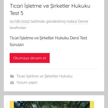
Ticari İşletme ve Şirketler Hukuku
Test 5
01/08/2022
tarihinde gönderilmiş
Hatice Demir
tarafından
Ticari İşletme ve Şirketler Hukuku Dersi Test
Soruları
Okumaya devam et
Ticari İşletme ve Şirketler Hukuku
Yorum yapın