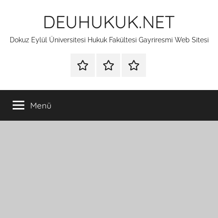
İçeriğe
DEUHUKUK.NET
atla
Dokuz Eylül Üniversitesi Hukuk Fakültesi Gayriresmi Web Sitesi
Hakkımda
Güvenlik
İletişim
ve
Gizlilik
Menü