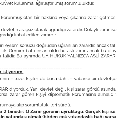
 kuvvet kullanma, ağırlaştırılmış sorumluluktur.
unmuş olan bir hakkına veya çıkarına zarar gelmesi
evletin araçsız olarak uğradığı zarardır. Dolaylı zarar ise
radığı kabul edilen zarardır.
…
ırı eylem sonucu doğrudan uğranılan zarardır, ancak tali
Örnek: Gemim battı insan öldü bu asli zarar ancak bu olay
 talidir. Bu ayrımda
UA HUKUK YALNIZCA ASLİ ZARARI
___________________________________
 istiyorum.
arının – tüzel kişiler de buna dahil – yabancı bir devletçe
R diyorduk. Yani devlet değil kişi zarar gördü aslında.
yorsa; zarar gören kişiyi diplomatik korumasına almalıdır.
rumaya alıp sorumluluk ileri sürdü.
r 2 tanedir: 1) Zarar görenin uyrukluğu: Gerçek kişi ise,
etin vatandaşı olmalı (birden çok vatandaşlık bağı varsa