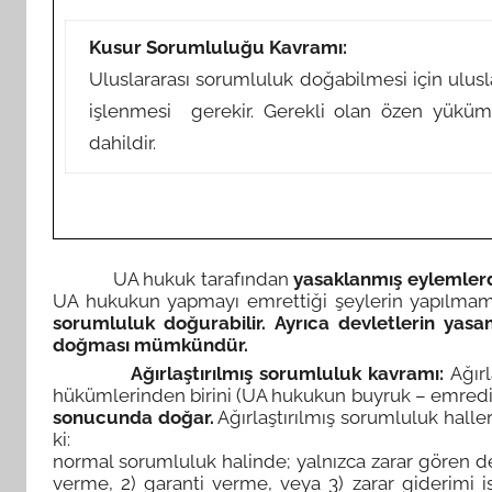
Kusur Sorumluluğu Kavramı:
Uluslararası sorumluluk doğabilmesi için ulusl
işlenmesi gerekir. Gerekli olan özen yük
dahildir.
UA hukuk tarafından
yasaklanmış eylemlerd
UA hukukun yapmayı emrettiği şeylerin yapılmamas
sorumluluk doğurabilir. Ayrıca devletlerin yas
doğması mümkündür.
Ağırlaştırılmış sorumluluk kavramı:
Ağır
hükümlerinden birini (UA hukukun buyruk – emredic
sonucunda doğar.
Ağırlaştırılmış sorumluluk haller
ki:
normal sorumluluk halinde; yalnızca zarar gören d
verme, 2) garanti verme, veya 3) zarar giderimi ist