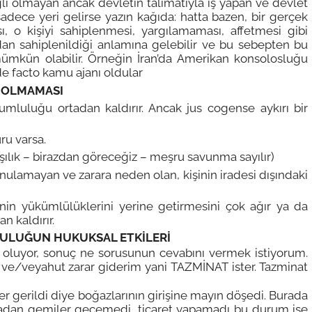
ı olmayan ancak devletin talimatıyla iş yapan ve devlet
 sadece yeri gelirse yazın kağıda: hatta bazen, bir gerçek
sı, o kişiyi sahiplenmesi, yargılamaması, affetmesi gibi
ndan sahiplenildiği anlamına gelebilir ve bu sebepten bu
 mümkün olabilir. Örneğin İran’da Amerikan konsolosluğu
 de facto kamu ajanı oldular
 OLMAMASI
uluğu ortadan kaldırır. Ancak jus cogense aykırı bir
ru varsa.
lık – birazdan göreceğiz – meşru savunma sayılır)
lamayan ve zarara neden olan, kişinin iradesi dışındaki
nin yükümlülüklerini yerine getirmesini çok ağır ya da
n kaldırır.
ULUĞUN HUKUKSAL ETKİLERİ
r, sonuç ne sorusunun cevabını vermek istiyorum.
e ve/veyahut zarar giderim yani TAZMİNAT ister. Tazminat
 gerildi diye boğazlarının girişine mayın döşedi. Burada
Oradan gemiler geçemedi, ticaret yapamadı bu durum ise