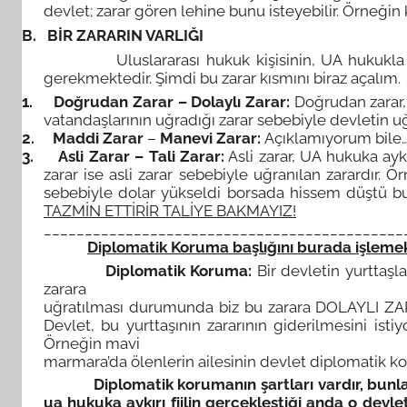
devlet; zarar gören lehine bunu isteyebilir. Örneğin
B.
BİR ZARARIN VARLIĞI
Uluslararası hukuk kişisinin, UA hukukla kor
gerekmektedir. Şimdi bu zarar kısmını biraz açalım.
1.
Doğrudan Zarar – Dolaylı Zarar:
Doğrudan zarar, d
vatandaşlarının uğradığı zarar sebebiyle devletin uğ
2.
Maddi Zarar
–
Manevi Zarar:
Açıklamıyorum bile
3.
Asli Zarar – Tali Zarar:
Asli zarar, UA hukuka ayk
zarar ise asli zarar sebebiyle uğranılan zarardır. 
sebebiyle dolar yükseldi borsada hissem düştü bu
TAZMİN ETTİRİR TALİYE BAKMAYIZ!
____________________________________________
Diplomatik Koruma başlığını burada işlemek
Diplomatik Koruma:
Bir devletin yurttaşl
zarara
uğratılması durumunda biz bu zarara DOLAYLI ZARA
Devlet, bu yurttaşının zararının giderilmesini isti
Örneğin mavi
marmara’da ölenlerin ailesinin devlet diplomatik ko
Diplomatik korumanın şartları vardır, bunla
ua hukuka aykırı fiilin gerçekleştiği anda o devl