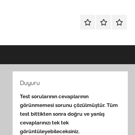
Hakkımda
Güvenlik
İletişim
ve
Gizlilik
Duyuru
Test sorularının cevaplarının
görünmemesi sorunu çözülmüştür. Tüm
test bittikten sonra doğru ve yanlış
cevaplarınızı tek tek
görüntüleyebileceksiniz.