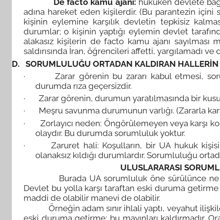
De facto kamu ajanı:
hukuken devlete bağl
adına hareket eden kişilerdir. (Bu parantezin içini
kişinin eylemine karşılık devletin tepkisiz kalma
durumlar; o kişinin yaptığı eylemin devlet tarafı
alakasız kişilerin de facto kamu ajanı sayılması
saldırısında İran, öğrencileri affetti, yargılamadı ve
D.
SORUMLULUĞU ORTADAN KALDIRAN HALLERİN
· Zarar görenin bu zararı kabul etmesi, soruml
durumda rıza geçersizdir.
· Zarar görenin, durumun yaratılmasında bir kusu
· Meşru savunma durumunun varlığı. (Zararla karşı
· Zorlayıcı neden: Öngörülemeyen veya karşı konu
olaydır. Bu durumda sorumluluk yoktur.
· Zaruret hali: Koşulların, bir UA hukuk kişisi
olanaksız kıldığı durumlardır. Sorumluluğu ortada
ULUSLARARASI SORUML
Burada UA sorumluluk öne sürülünce ne oluyo
Devlet bu yolla karşı taraftan eski duruma getirm
maddi de olabilir manevi de olabilir.
Örneğin adam sınır ihlali yaptı, veyahut ilişkiler
eski duruma getirme; bu mayınları kaldırmadır. 