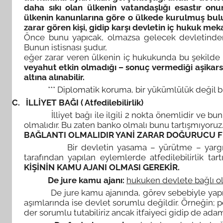
daha sıkı olan ülkenin vatandaşlığı esastır onu
ülkenin kanunlarına göre o ülkede kurulmuş bulun
zarar gören kişi, gidip karşı devletin iç hukuk mek
Önce bunu yapıcak, olmazsa gelecek devletinden 
Bunun istisnası şudur,
eğer zarar veren ülkenin iç hukukunda bu şekilde
veyahut etkin olmadığı – sonuç vermediği aşikars
altına alınabilir.
*** Diplomatik koruma, bir yükümlülük değil bir hak
C.
İLLİYET BAĞI ( Atfedilebilirlik)
İlliyet bağı ile ilgili 2 nokta önemlidir ve bunu i
olmalıdır. Bu zaten banko olmalı bunu tartışmıyoruz
BAĞLANTI OLMALIDIR YANİ ZARAR DOĞURUCU Fİİ
Bir devletin yasama – yürütme – yargı faaliye
tarafından yapılan eylemlerde atfedilebilirlik tart
KİŞİNİN KAMU AJANI OLMASI GEREKİR.
De jure kamu ajanı:
hukuken devlete bağlı ola
De jure kamu ajanında, görev sebebiyle yapılan 
aşımlarında ise devlet sorumlu değildir. Örneğin; p
der sorumlu tutabiliriz ancak itfaiyeci gidip de ad