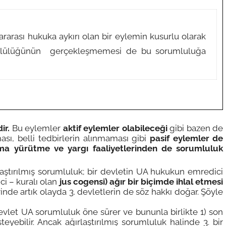
ararası hukuka aykırı olan bir eylemin kusurlu olarak
ümlülüğünün gerçekleşmemesi de bu sorumluluğa
ir.
Bu eylemler
aktif eylemler olabileceği
gibi bazen de
ı, belli tedbirlerin alınmaması gibi
pasif eylemler de
ama yürütme ve yargı faaliyetlerinden de sorumluluk
laştırılmış sorumluluk; bir devletin UA hukukun emredici
i – kuralı olan
jus cogensi) ağır bir biçimde ihlal etmesi
inde artık olayda 3. devletlerin de söz hakkı doğar. Şöyle
evlet UA sorumluluk öne sürer ve bununla birlikte 1) son
eyebilir. Ancak ağırlaştırılmış sorumluluk halinde 3. bir