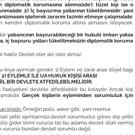
n diplomatik korumasına alınmalıdır); tüzel kişi ise o
malıdır. 2) İç başvurma yollarının tüketilmesidir: yani
anizmasını işleterek zararını tazmin etmeye çalışmalıdır.
kendini diplomatik koruma altına almasını isteyecek.
 bir
yabancının başvurabileceği bir hukuki imkan yoksa
a, iç başvuru yolları tüketilmeksizin diplomatik koruma
tır. Devlet ister alır ister almaz.
kiye ayırmak gerekir. 1) Eylem ve zarar arası illiyet bağı
.
2) EYLEMLE İLE UA HUKUK KİŞİSİ ARASI
L BİR DEVLETE ATFEDİLEBİLMELİDİR.
tleri devlete atfedilebilir bu kolaydır. Ancak kişi
ışmalıdır.
Gerçek kişilerin eyleminden sorumluluk için
n kişidir.
Örneğin polis, asker gibi.. yani memur.
yetki aşımlarında devlet sorumludur, görev dışı yetki
olis gider birini vurursa biz bu adama devlet silah vermiş
am vurursa bundan devlet sorumlu değil.